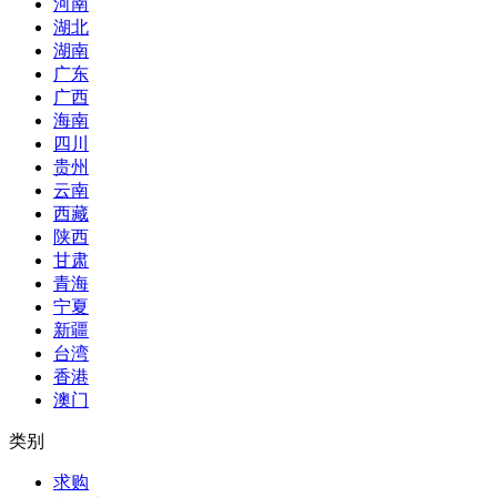
河南
湖北
湖南
广东
广西
海南
四川
贵州
云南
西藏
陕西
甘肃
青海
宁夏
新疆
台湾
香港
澳门
类别
求购