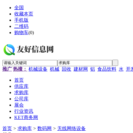
全国
收藏本页
手机版
二维码
购物车
(
0
)
推广
热搜：
机械设备
机械
回收
建材网
铝
食品饮料
水
开
首页
供应库
求购库
公司库
展会
行业资讯
KET商务网
首页
>
求购库
>
数码网
>
无线网络设备