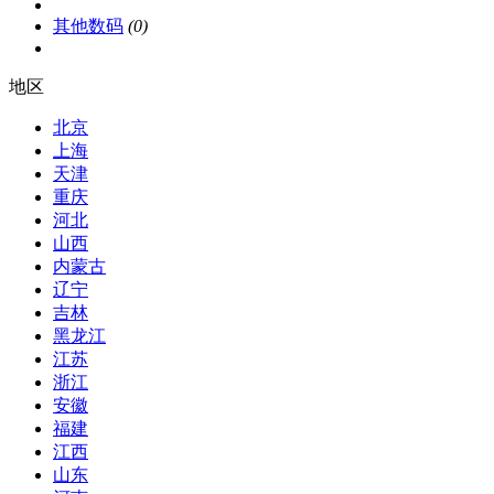
其他数码
(0)
地区
北京
上海
天津
重庆
河北
山西
内蒙古
辽宁
吉林
黑龙江
江苏
浙江
安徽
福建
江西
山东