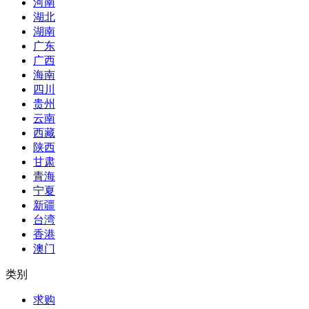
河南
湖北
湖南
广东
广西
海南
四川
贵州
云南
西藏
陕西
甘肃
青海
宁夏
新疆
台湾
香港
澳门
类别
求购