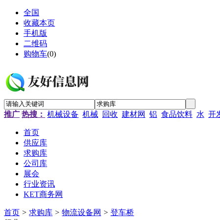
全国
收藏本页
手机版
二维码
购物车
(
0
)
推广
热搜：
机械设备
机械
回收
建材网
铝
食品饮料
水
开
首页
供应库
求购库
公司库
展会
行业资讯
KET商务网
首页
>
求购库
>
物流设备网
>
登车桥