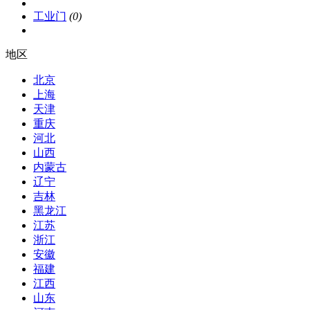
工业门
(0)
地区
北京
上海
天津
重庆
河北
山西
内蒙古
辽宁
吉林
黑龙江
江苏
浙江
安徽
福建
江西
山东