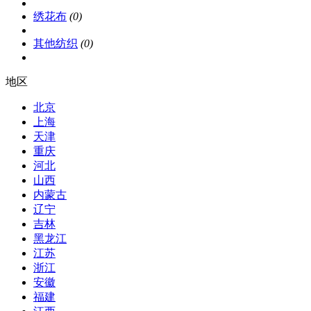
绣花布
(0)
其他纺织
(0)
地区
北京
上海
天津
重庆
河北
山西
内蒙古
辽宁
吉林
黑龙江
江苏
浙江
安徽
福建