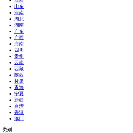
江西
山东
河南
湖北
湖南
广东
广西
海南
四川
贵州
云南
西藏
陕西
甘肃
青海
宁夏
新疆
台湾
香港
澳门
类别