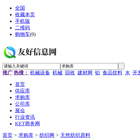
全国
收藏本页
手机版
二维码
购物车
(
0
)
推广
热搜：
机械设备
机械
回收
建材网
铝
食品饮料
水
开
首页
供应库
求购库
公司库
展会
行业资讯
KET商务网
首页
>
求购库
>
纺织网
>
天然纺织原料